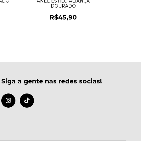
RADO
ANEL ESTILO ALIANÇA
ANEL DE
DOURADO
R$45,90
Siga a gente nas redes socias!