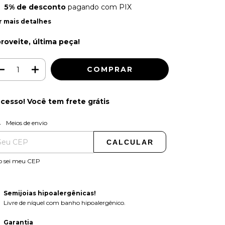
5% de desconto
pagando com PIX
r mais detalhes
roveite, última peça!
cesso! Você tem frete grátis
ALTERAR CEP
regas para o CEP:
Meios de envio
CALCULAR
o sei meu CEP
Semijoias hipoalergênicas!
Livre de níquel com banho hipoalergênico.
Garantia