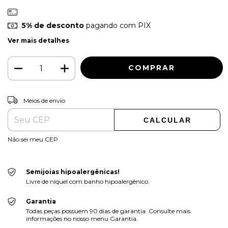
5% de desconto
pagando com PIX
Ver mais detalhes
ALTERAR CEP
Entregas para o CEP:
Meios de envio
CALCULAR
Não sei meu CEP
Semijoias hipoalergênicas!
Livre de níquel com banho hipoalergênico.
Garantia
Todas peças possuem 90 dias de garantia. Consulte mais
informações no nosso menu Garantia.