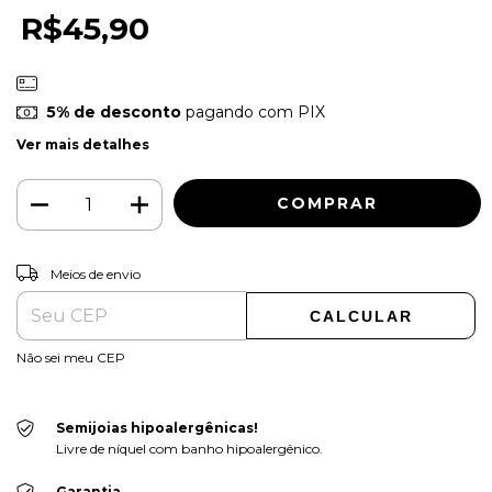
R$45,90
5% de desconto
pagando com PIX
Ver mais detalhes
ALTERAR CEP
Entregas para o CEP:
Meios de envio
CALCULAR
Não sei meu CEP
Semijoias hipoalergênicas!
Livre de níquel com banho hipoalergênico.
Garantia