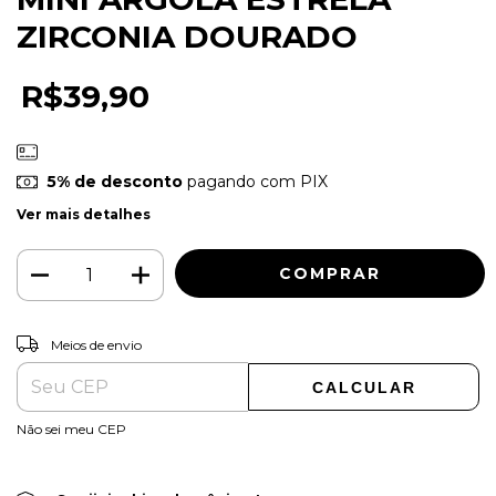
ZIRCONIA DOURADO
R$39,90
5% de desconto
pagando com PIX
Ver mais detalhes
ALTERAR CEP
Entregas para o CEP:
Meios de envio
CALCULAR
Não sei meu CEP